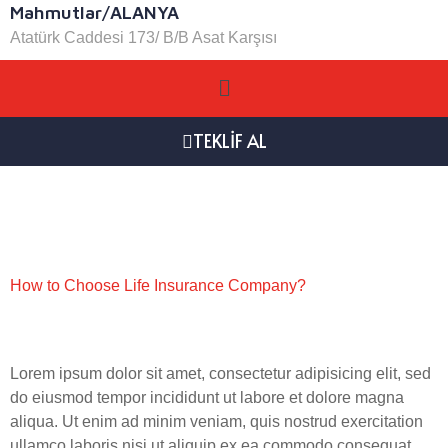
Mahmutlar/ALANYA
Atatürk Caddesi 173/ B/B Asat Karşısı
TEKLİF AL
Etiket:
Popular
How to Choose Life Insurance Company?
Lorem ipsum dolor sit amet, consectetur adipisicing elit, sed
do eiusmod tempor incididunt ut labore et dolore magna
aliqua. Ut enim ad minim veniam, quis nostrud exercitation
ullamco laboris nisi ut aliquip ex ea commodo consequat.